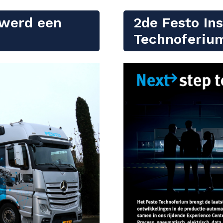
 werd een
2de Festo Ins
Technoferium