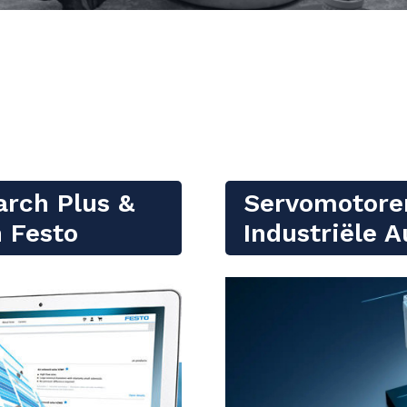
arch Plus &
Servomotore
n Festo
Industriële 