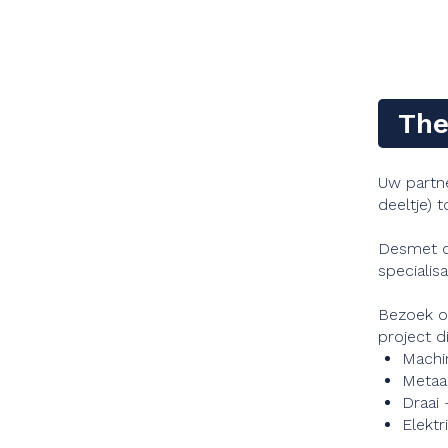
The
Uw partne
deeltje) 
Desmet o
specialisa
Bezoek o
project d
Mach
Metaa
Draai
Elektr