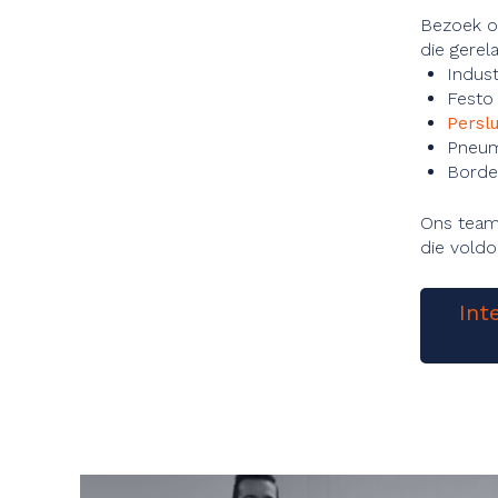
Bezoek o
die gerela
Indust
Festo
Perslu
Pneum
Bord
Ons team 
die voldo
Int