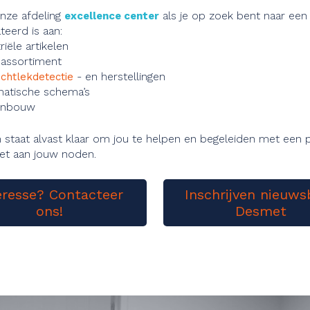
nze afdeling
als je op zoek bent naar een
excellence center
teerd is aan:
riële artikelen
 assortiment
- en herstellingen
chtlekdetectie
atische schema’s
enbouw
staat alvast klaar om jou te helpen en begeleiden met een 
et aan jouw noden.
eresse? Contacteer
Inschrijven nieuws
ons!
Desmet