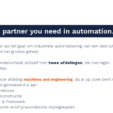
 partner you need in automation
r als het gaat om industriële automatisering. Van een deel (of
tot het grotere geheel.
nderscheidt zichzelf met
twee afdelingen
, elk met eigen
ties.
nze afdeling
, als je op zoek bent 
machines and engineering
ie gerelateerd is aan:
inebouw
lconstructie
 - & Freeswerk
ische en/of pneumatische sturingskasten