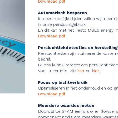
Download pdf
Automatisch besparen
In deze moeilijke tijden willen wij meer 
in onze persluchtgebruik.
En dit kan met het Festo MSE6 energy 
Download pdf
Persluchtlekdetecties en herstellin
Persluchtlekken zijn sluimerende kosten di
bedrijf.
Bij ons kunt u terecht om persluchtlekdet
Voor meer info, klik
en
.
hier
hier
Focus op luchtverbruik
Optimaliseren in het onderhoud en op ene
Download pdf
Meerdere waardes meten
Doordat de SFAM een druk- én flowsenso
component nodig om meerdere waardes