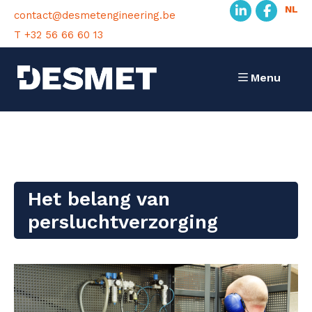
NL
contact@desmetengineering.be
T +32 56 66 60 13
Menu
Het belang van
persluchtverzorging