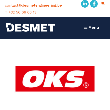
NL
contact@desmetengineering.be
T +32 56 66 60 13
Menu