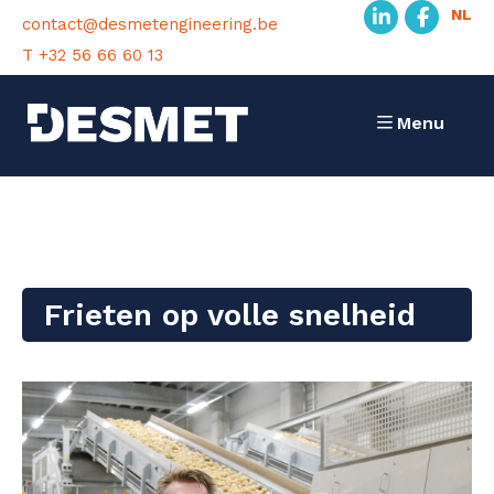
NL
contact@desmetengineering.be
T +32 56 66 60 13
Menu
Frieten op volle snelheid